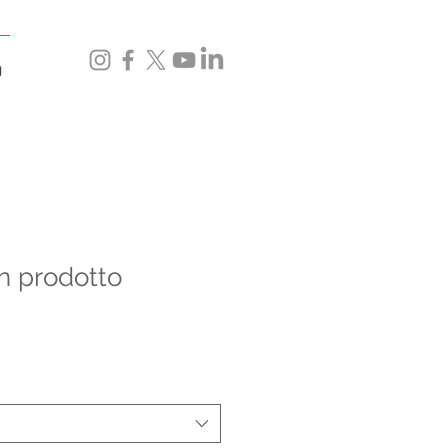
g
n prodotto