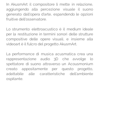
In AkusmArt il compositore li mette in relazione,
aggiungendo alla percezione visuale il suono
generato dall'opera d'arte, espandendo le opzioni
fruitive dell'osservatore.
Lo strumento elettroacustico è il medium ideale
per la restituzione in termini sonori delle strutture
compositive delle opere visuali, e insieme alla
videoart è il fulcro del progetto AkusmArt.
La performance di musica acusmatica crea una
rappresentazione audio 3D che avvolge lo
spettatore di suono attraverso un Acousmonium
creato appositamente per questo progetto,
adattabile alle caratteristiche dell'ambiente
ospitante.
Un sistema di altoparlanti pilotati da un
amplificatore multitraccia ad alta fedeltà (24 bit /
48 kHz) fornisce una spazialità acustica 3D che
immerge lo spettatore nel flusso visivo e uditivo
del brano acusmatico,
Durante la performance elettroacustica, ogni
elemento del dipinto – forme, linee, colori –
prende vita nella proiezione della videoart, che
interagendo co i suoni culmina nella
ricomposizione totale dell'opera.