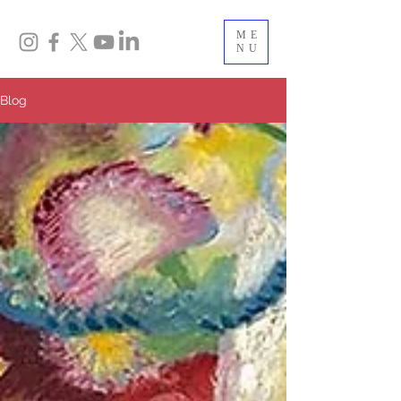
ME
NU
Blog