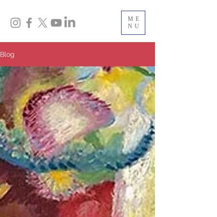
ME
NU
Blog