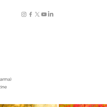
Parma)
zine