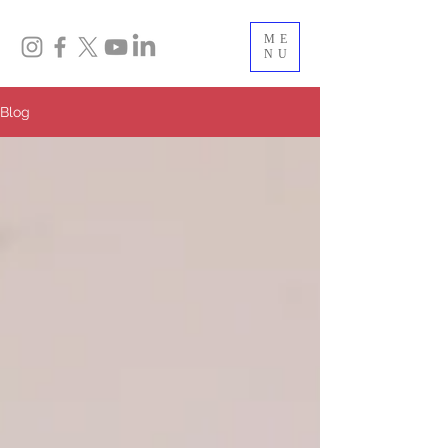
ME
NU
Blog