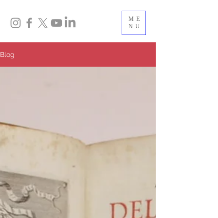
ME
NU
Blog