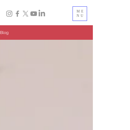
ME
NU
Blog