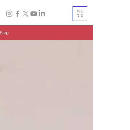
ME
NU
Blog