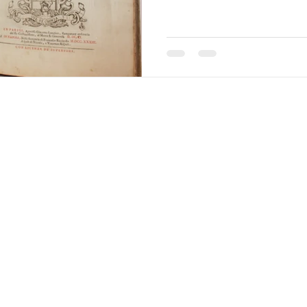
Texts and images of this website are by Stefano Sabene © 2025
All rights reserved for all countries