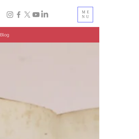
ME
NU
Blog