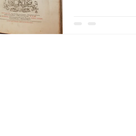
Texts and images of this website are by Stefano Sabene © 2025
All rights reserved for all countries