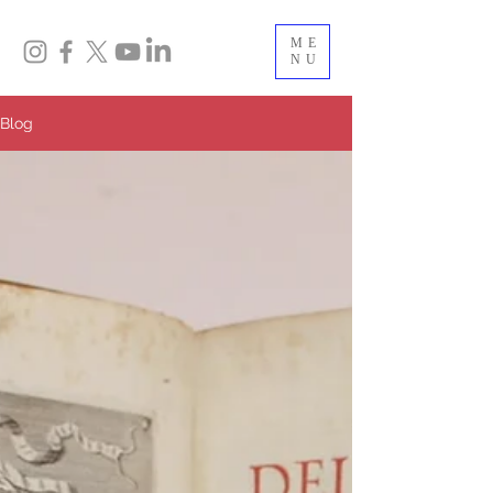
ME
NU
Blog