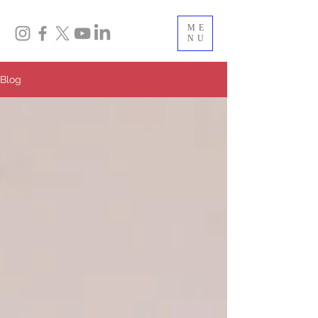
ME
NU
Blog