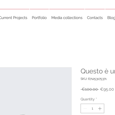
Current Projects
Portfolio
Media collections
Contacts
Blo
Questo è u
SKU: 671253175371
Regular
 €100.00 
€95.00
Price
Quantity
*