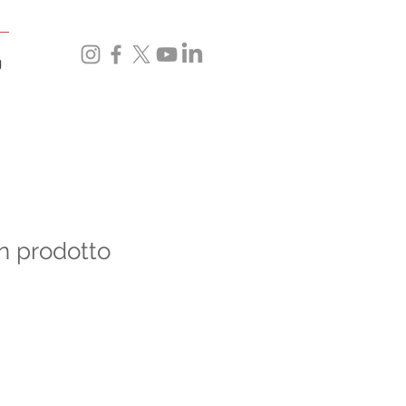
g
n prodotto
Sale
Price