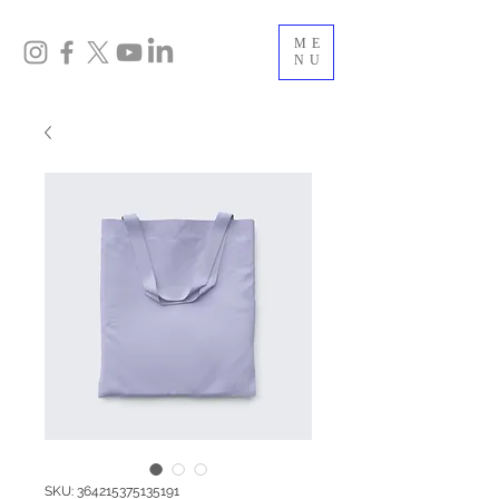
ME
NU
SKU: 364215375135191